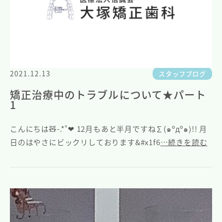
2021.12.13
スタッフブログ
矯正治療中のトラブルについて★パート
1
こんにちは🧸-.*˚❤︎‪ 12月もあと半月ですね∑(๑ºдº๑)!! 月
日のはやさにビックリしております&#x1f6
…続きを読む