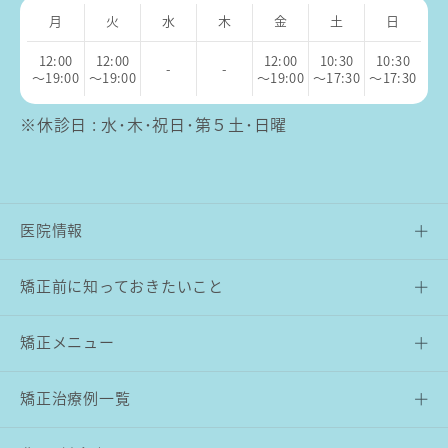
月
火
水
木
金
土
日
12:00
12:00
12:00
10:30
10:30
-
-
～19:00
～19:00
～19:00
～17:30
～17:30
※休診日 : 水･木･祝日･第５土･日曜
医院情報
矯正前に知っておきたいこと
矯正メニュー
矯正治療例一覧