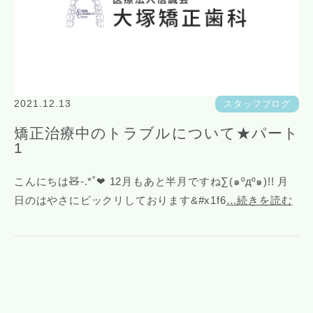
2021.12.13
スタッフブログ
矯正治療中のトラブルについて★パート
1
こんにちは🧸-.*˚❤︎‪ 12月もあと半月ですね∑(๑ºдº๑)!! 月
日のはやさにビックリしております&#x1f6
…続きを読む