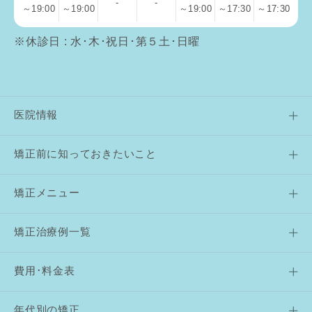
-
-
～19:00
～19:00
～19:00
～17:30
～17:30
※休診日 : 水･木･祝日･第５土･日曜
医院情報
矯正前に知っておきたいこと
矯正メニュー
矯正治療例一覧
費用･料金表
年代別の矯正